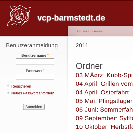
Hauptmenü
Di
z
vcp-barmstedt.de
In
Startseite
›
Galerie
Benutzeranmeldung
Sie sind hier
2011
Benutzername
*
Ordner
Passwort
*
03 MÃ¤rz: Kubb-Spi
04 April: Grillen vo
Registrieren
04 April: Osterfahrt
Neues Passwort anfordern
05 Mai: Pfingstlager
06 Juni: Sommerfah
09 September: Syltf
10 Oktober: Herbstf